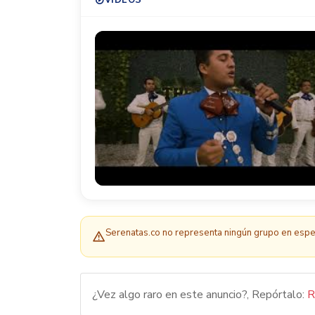
Serenatas.co no representa ningún grupo en espec
¿Vez algo raro en este anuncio?, Repórtalo:
R