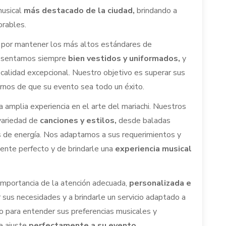
musical
más destacado de la ciudad,
brindando a
orables.
s por mantener los más altos estándares de
resentamos siempre
bien vestidos y uniformados,
y
calidad excepcional. Nuestro objetivo es superar sus
rnos de que su evento sea todo un éxito.
 amplia experiencia en el arte del mariachi. Nuestros
variedad de
canciones y estilos,
desde baladas
s de energía. Nos adaptamos a sus requerimientos y
iente perfecto y de brindarle una
experiencia musical
importancia de la atención adecuada,
personalizada e
s necesidades y a brindarle un servicio adaptado a
 para entender sus preferencias musicales y
se ajuste
perfectamente a su evento.