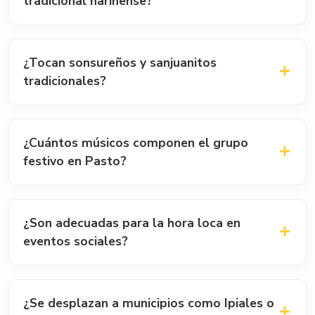
tradicional nariñense?
del número de integrantes y la ubicación del festejo.
El formato estándar incluye trompetas, clarinetes,
trombones, saxofón, bombo, redoblante y platillos,
¿Tocan sonsureños y sanjuanitos
logrando la sonoridad típica del sur colombiano.
tradicionales?
Sí, nuestras bandas son especialistas en el folclor
nariñense e interpretan con maestría sanjuanitos,
¿Cuántos músicos componen el grupo
sonsureños, huaynos y música festiva de carnaval.
festivo en Pasto?
Disponemos de formatos flexibles desde sextetos (6
músicos) hasta bandas de músicos completas de 12 o
¿Son adecuadas para la hora loca en
15 integrantes para desfiles y eventos masivos.
eventos sociales?
Totalmente. Son la opción número uno en Nariño para
animar la hora loca de bodas, grados y cumpleaños por
¿Se desplazan a municipios como Ipiales o
su fuerza y capacidad de integración.