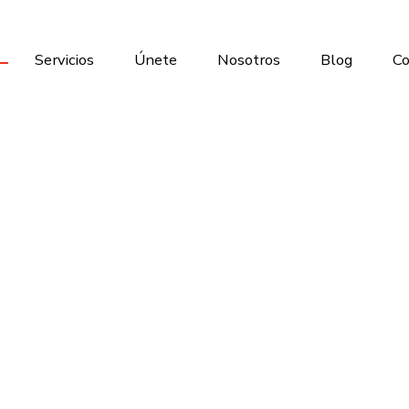
Servicios
Únete
Nosotros
Blog
Co
 Grupos para Serenat
en Tunja
a regalar una serenata inolvidable? Estás en el lugar indicado. 