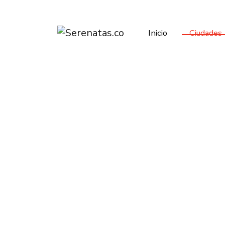
Inicio
Ciudades
Top Los Mejores
Inicio
Tunja
Listado Grupos Musicales 
¿Buscando un grupo, trío musical o orquesta par