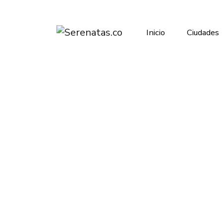
Inicio
Ciudades
Inicio
Manizales
Mariachis
Mariachis
Mariachi Perla
Manizales
4.4
(32 reseñas)