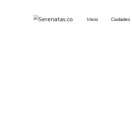
Inicio
Ciudades
Inicio
Medellin
Vallenatos
Vallenatos
Swing Costeño
Medellin
4.0
(15 reseñas)